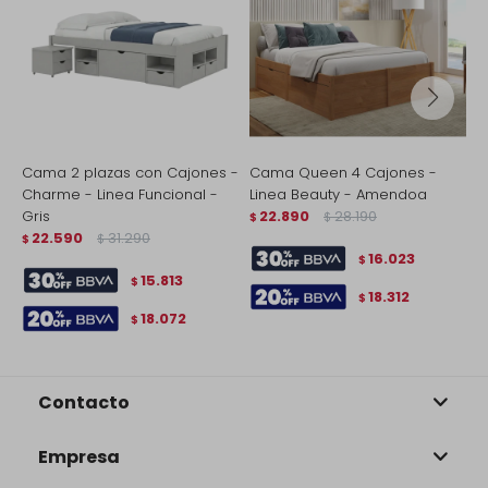
Cama 2 plazas con Cajones -
Cama Queen 4 Cajones -
C
Charme - Linea Funcional -
Linea Beauty - Amendoa
L
Gris
22.890
28.190
$
$
$
22.590
31.290
$
$
16.023
$
15.813
$
18.312
$
18.072
$
Contacto
Empresa