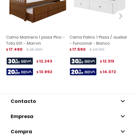
Cama Marinera 1 plaza Pino -
Cama Palino 1 Plaza / auxiliar
T
Tota 001 - Marron
- Funcional - Blanco
P
17.490
25.390
17.590
23.190
$
$
$
$
$
12.243
12.313
$
$
13.992
14.072
$
$
Contacto
Empresa
Compra