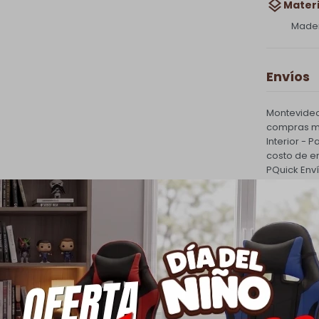
Materi
Made
Envíos
Montevideo
compras ma
Interior - 
costo de e
PQuick Env
30.000 |
Cambios
Todas las 
cambio.
Ver mas