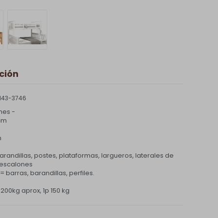
ción
143-3746
nes -
 cm
m
andillas, postes, plataformas, largueros, laterales de
 escalones
barras, barandillas, perfiles.
200kg aprox, 1p 150 kg