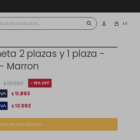
 $30.000
0
$
ta 2 plazas y 1 plaza -
 - Marron
19.990
15
$
11.893
$
13.592
$
 artículo está agotado.