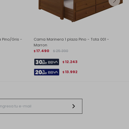
Pino/Gris -
Cama Marinera 1 plaza Pino - Tota 001 -
Marron
17.490
25.390
$
$
12.243
$
13.992
$