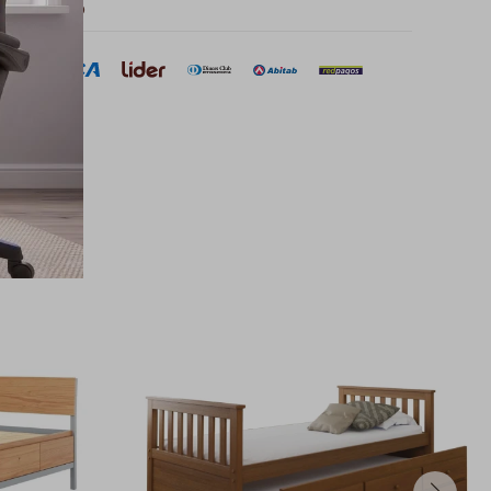
 de pago
sar