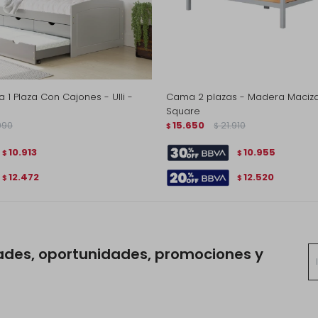
1 Plaza Con Cajones - Ulli -
Cama 2 plazas - Madera Maciza 
Square
990
15.650
21.910
$
$
10.913
10.955
$
$
12.472
12.520
$
$
ades, oportunidades, promociones y