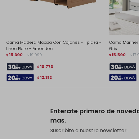
Cama Madera Maciza Con Cajones - 1 plaza -
Cama Marinera 
Linea Floro - Amendoa
Gris
15.390
19.990
15.590
17.
$
$
$
$
10.773
$
12.312
$
Enterate primero de noved
mas.
Suscribite a nuestro newsletter.