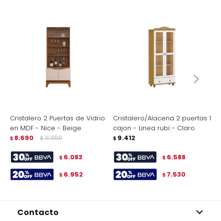
Cristalero 2 Puertas de Vidrio
Cristalero/Alacena 2 puertas 1
A
en MDF - Nice - Beige
cajon - Linea rubi - Claro
C
8.690
11.990
9.412
$
$
$
$
6.083
6.588
$
$
6.952
7.530
$
$
Contacto