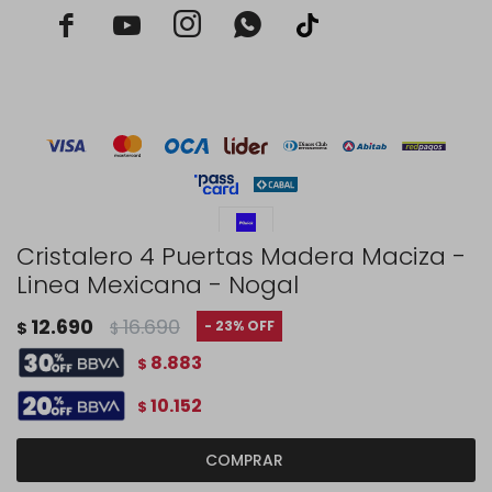



Cristalero 4 Puertas Madera Maciza -
Linea Mexicana - Nogal
© Copyright 2026 / Rustico Hogar
12.690
16.690
23
$
$
8.883
$
10.152
$
Fenicio
COMPRAR