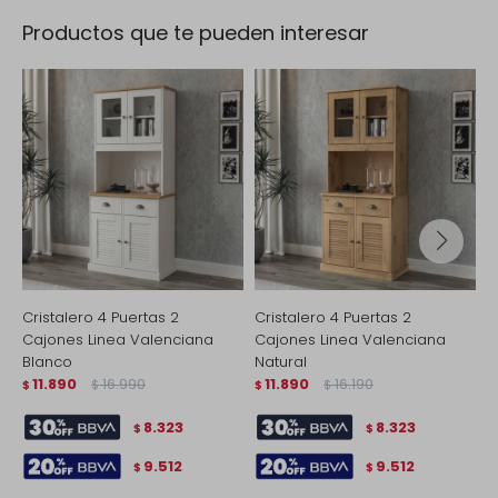
Productos que te pueden interesar
Cristalero 4 Puertas 2
Cristalero 4 Puertas 2
C
Cajones Linea Valenciana
Cajones Linea Valenciana
c
Blanco
Natural
$
11.890
16.990
11.890
16.190
$
$
$
$
8.323
8.323
$
$
9.512
9.512
$
$