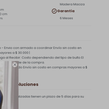
Madera Maciza
 cm
Garantía
00 cm
6 Meses
cm
 - Envio con armado a coordinar
Envío sin costo en
yores a $ 30.000 |
Paga al Recibir: Costo dependiendo del tipo de bulto
El
nvío depende de la compra.

ío Coordinado
Envío sin costo en compras mayores a $
 y Devoluciones
compras realizadas tienen un plazo de 5 días para su