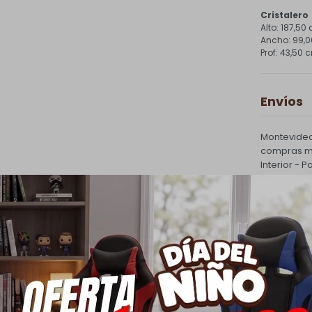
Cristalero
187,50
99,
43,50 
Envíos
Montevideo
compras ma
Interior - 
costo de e
PQuick Env
30.000 |
Cambios
Todas las 
cambio.
Ver mas