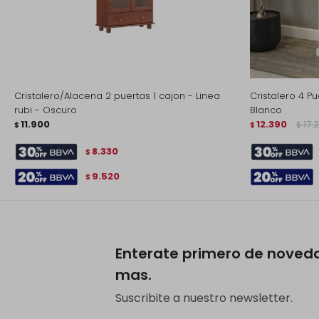
Cristalero/Alacena 2 puertas 1 cajon - Linea
Cristalero 4 P
rubi - Oscuro
Blanco
11.900
12.390
17.
$
$
$
8.330
$
9.520
$
Enterate primero de noved
mas.
Suscribite a nuestro newsletter.