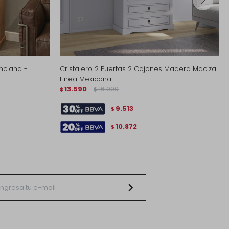
enciana -
Cristalero 2 Puertas 2 Cajones Madera Maciza
Linea Mexicana
13.590
16.990
$
$
9.513
$
10.872
$