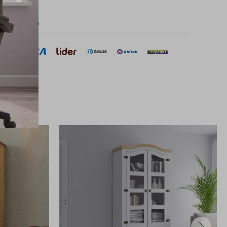
 de pago
sar