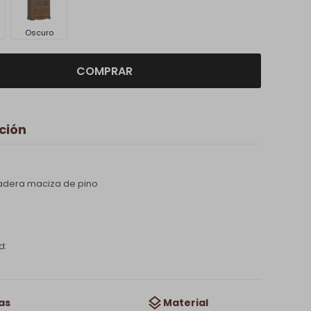
Oscuro
COMPRAR
ción
adera maciza de pino
d:
as
Material