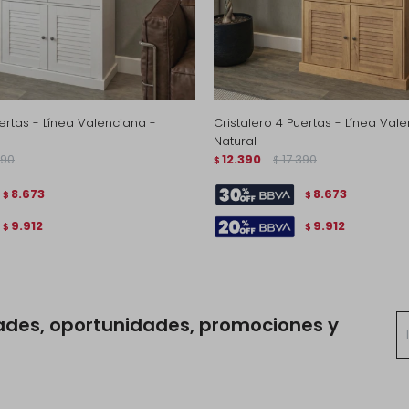
uertas - Línea Valenciana -
Cristalero 4 Puertas - Línea Val
Natural
290
12.390
17.390
$
$
8.673
8.673
$
$
9.912
9.912
$
$
ades, oportunidades, promociones y