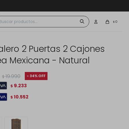
 $30.000
0
$
alero 2 Puertas 2 Cajones
nea Mexicana - Natural
19.990
34
$
9.233
$
10.552
$