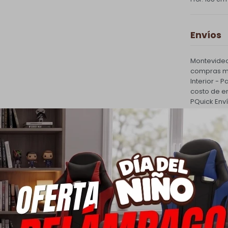
Envíos
Montevideo
compras ma
Interior - 
costo de e
PQuick Env
30.000 |
Cambios
Todas las 
cambio.
Ver mas
Medios