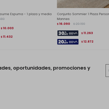
urne Espuma - 1 plaza y media
Conjunto Sommier 1 Plaza Persona
480
Mannes
16.090
20.190
$
$
10.003
$
11.263
$
11.432
$
12.872
$
ades, oportunidades, promociones y