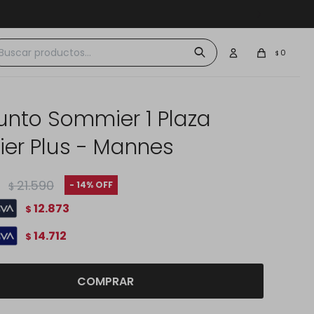
 $30.000
0
$
unto Sommier 1 Plaza
ier Plus - Mannes
21.590
14
$
12.873
$
14.712
$
COMPRAR