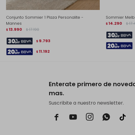
Conjunto Sommier 1 Plaza Personalite -
Sommier Melbo
Mannes
14.290
17.
$
$
13.990
17.190
$
$
9.793
$
11.192
$
Enterate primero de noved
mas.
Suscribite a nuestro newsletter.


