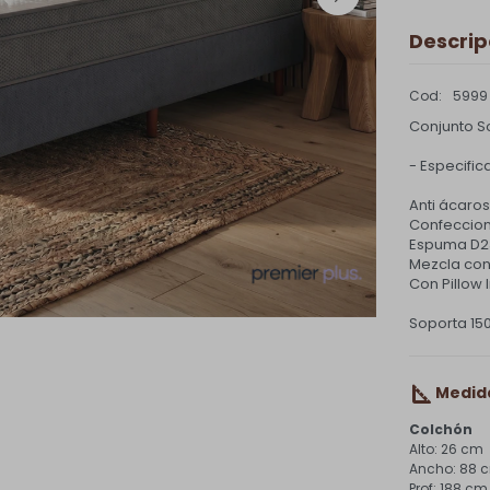
Descrip
5999
Conjunto S
- Especific
Anti ácaros
Confeccion
Espuma D2
Mezcla con 
Con Pillow 
Soporta 15
Medid
Colchón
26 cm
88 
188 cm