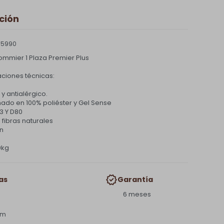
ción
 5990
ommier 1 Plaza Premier Plus
aciones técnicas:
 y antialérgico.
ado en 100% poliéster y Gel Sense
3 Y D80
fibras naturales
In
0kg
as
Garantía
6 meses
cm