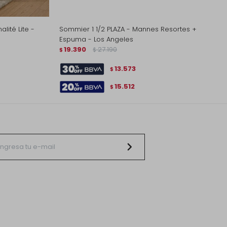
lité Lite -
Sommier 1 1/2 PLAZA - Mannes Resortes +
Espuma - Los Angeles
19.390
27.190
$
$
13.573
$
15.512
$