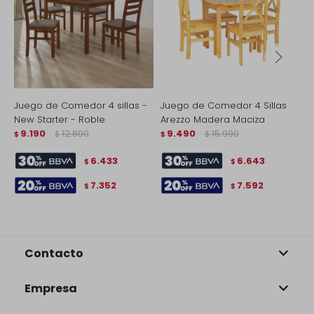
Juego de Comedor 4 sillas -
Juego de Comedor 4 Sillas
J
New Starter - Roble
Arezzo Madera Maciza
M
9.190
12.890
9.490
15.990
B
$
$
$
$
$
6.433
6.643
$
$
7.352
7.592
$
$
Contacto
Empresa