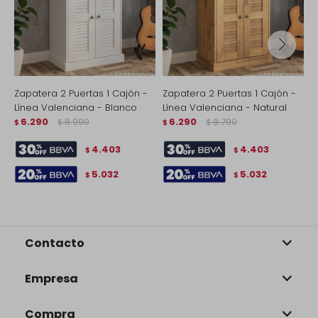
Zapatera 2 Puertas 1 Cajón -
Zapatera 2 Puertas 1 Cajón -
Z
Línea Valenciana - Blanco
Línea Valenciana - Natural
M
6.290
8.990
6.290
8.790
$
$
$
$
$
4.403
4.403
$
$
5.032
5.032
$
$
Contacto
Empresa
Compra