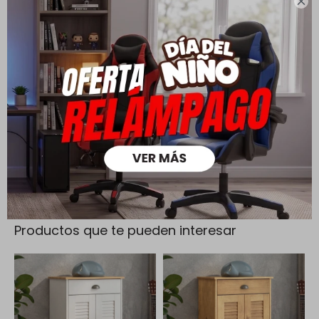

Cambios y Devoluciones
Todas las compras realizadas tienen un plazo de 5 días para
su cambio.
Ver mas
Medios de pago
Productos que te pueden interesar