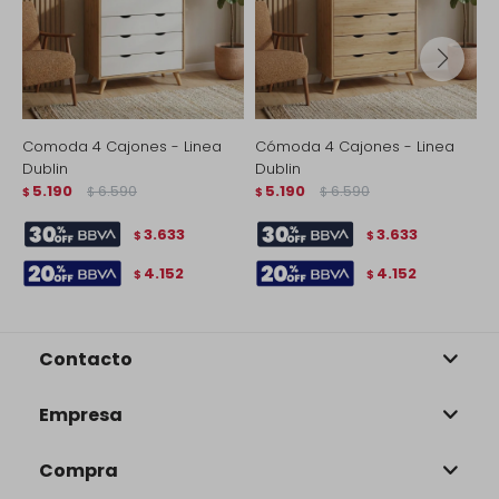
Comoda 4 Cajones - Linea
Cómoda 4 Cajones - Linea
C
Dublin
Dublin
M
5.190
6.590
5.190
6.590
$
$
$
$
$
3.633
3.633
$
$
4.152
4.152
$
$
Contacto
Empresa
Compra