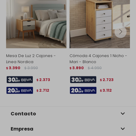
Mesa De Luz 2 Cajones -
Cómoda 4 Cajones 1 Nicho -
M
Linea Nordica
Mari - Blanco
D
3.390
3.990
3.890
4.990
$
$
$
$
$
2.373
2.723
$
$
2.712
3.112
$
$
Contacto
Empresa