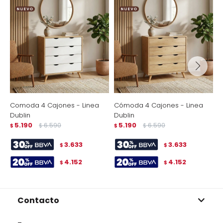
Comoda 4 Cajones - Linea
Cómoda 4 Cajones - Linea
C
Dublin
Dublin
M
5.190
6.590
5.190
6.590
$
$
$
$
$
3.633
3.633
$
$
4.152
4.152
$
$
Contacto