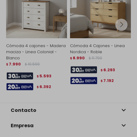
Cómoda 4 cajones - Madera
Cómoda 4 Cajones - Linea
C
maciza - Linea Colonial -
Nordica - Roble
C
Blanco
8.990
11.790
$
$
$
7.990
10.590
$
$
6.293
$
5.593
$
7.192
$
6.392
$
Contacto
Empresa