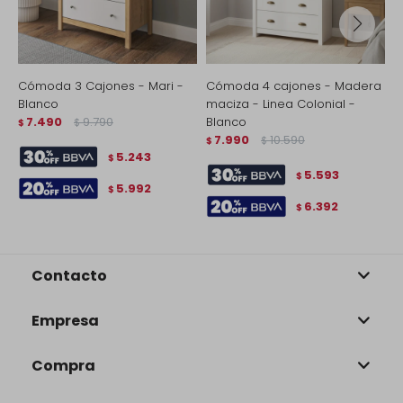
Cómoda 3 Cajones - Mari -
Cómoda 4 cajones - Madera
C
Blanco
maciza - Linea Colonial -
N
7.490
9.790
Blanco
$
$
$
7.990
10.590
$
$
5.243
$
5.593
$
5.992
$
6.392
$
Contacto
Empresa
Compra