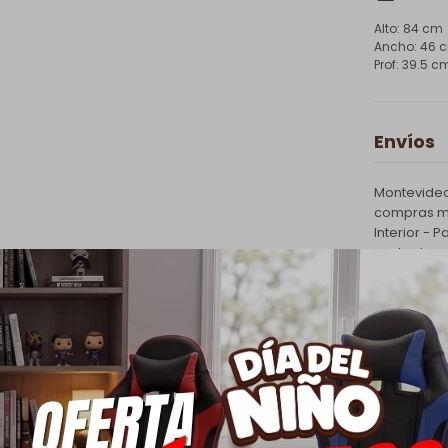
84 cm
46 
39.5 c
Envíos
Montevideo
compras ma
Interior - 
costo de e
PQuick Env
30.000 |
Cambios
Todas las 
cambio.
Ver mas