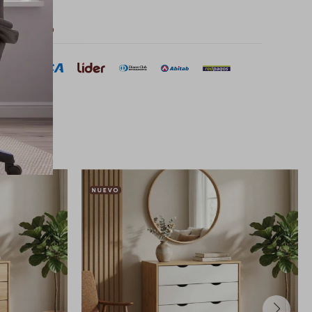
 de pago
sar