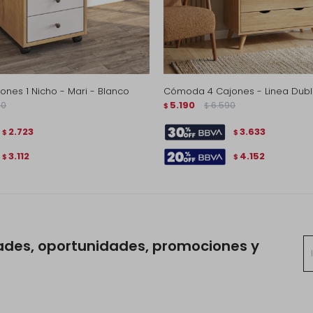
nes 1 Nicho - Mari - Blanco
Cómoda 4 Cajones - Linea Dubl
90
5.190
6.590
$
$
2.723
3.633
$
$
3.112
4.152
$
$
ades, oportunidades, promociones y