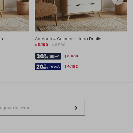
in
Comoda 4 Cajones - Linea Dublin
5.190
6.590
$
$
3.633
$
4.152
$