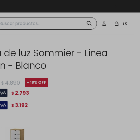
 $30.000
0
$
 de luz Sommier - Linea
in - Blanco
4.890
18
$
2.793
$
3.192
$