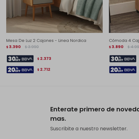
Mesa De Luz 2 Cajones - Linea Nordica
Cómoda 4 Cajo
3.390
3.990
3.890
4.9
$
$
$
$
2.373
$
2.712
$
Enterate primero de noved
mas.
Suscribite a nuestro newsletter.