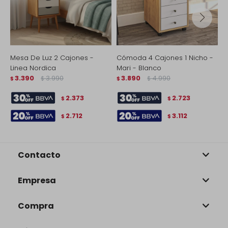
Mesa De Luz 2 Cajones -
Cómoda 4 Cajones 1 Nicho -
M
Linea Nordica
Mari - Blanco
D
3.390
3.990
3.890
4.990
$
$
$
$
$
2.373
2.723
$
$
2.712
3.112
$
$
Contacto
Empresa
Compra