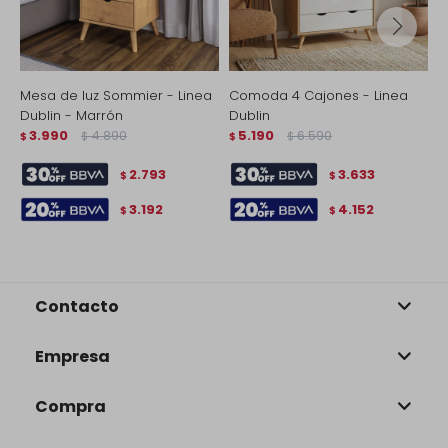
Mesa de luz Sommier - Linea
Comoda 4 Cajones - Linea
C
Dublin - Marrón
Dublin
D
3.990
4.890
5.190
6.590
$
$
$
$
$
2.793
3.633
$
$
3.192
4.152
$
$
Contacto
Empresa
Compra