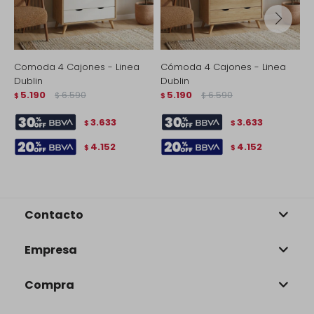
Comoda 4 Cajones - Linea
Cómoda 4 Cajones - Linea
A
Dublin
Dublin
-
5.190
6.590
5.190
6.590
$
$
$
$
$
3.633
3.633
$
$
4.152
4.152
$
$
Contacto
Empresa
Compra