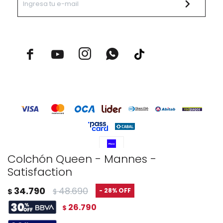



Colchón Queen - Mannes -
Satisfaction
© Copyright 2026 / Rustico Hogar
34.790
48.690
28
$
$
26.790
$