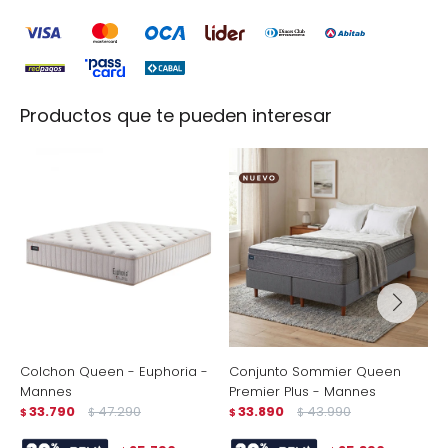
Productos que te pueden interesar
Colchon Queen - Euphoria -
Conjunto Sommier Queen
C
Mannes
Premier Plus - Mannes
N
33.790
47.290
33.890
43.990
E
$
$
$
$
$