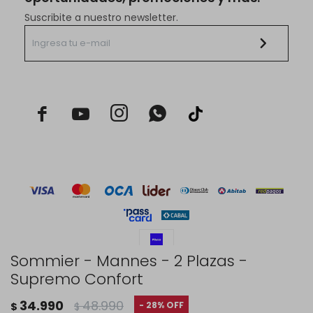
Suscribite a nuestro newsletter.



Sommier - Mannes - 2 Plazas -
Supremo Confort
© Copyright 2026 / Rustico Hogar
34.990
48.990
28
$
$