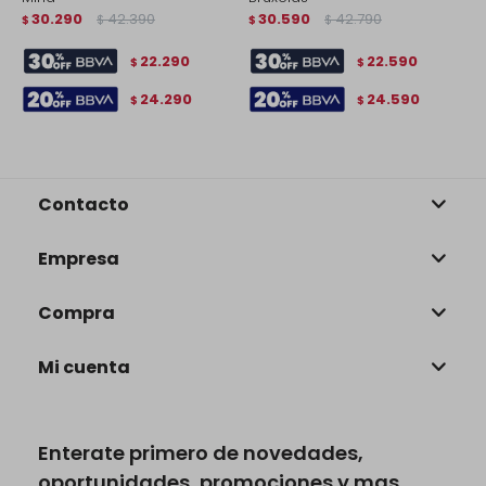
30.290
42.390
30.590
42.790
M
$
$
$
$
$
22.290
22.590
$
$
24.290
24.590
$
$
Contacto
Empresa
Compra
Mi cuenta
Enterate primero de novedades,
oportunidades, promociones y mas.