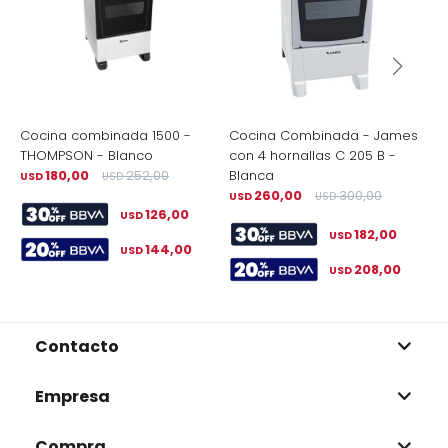
Cocina combinada 1500 -
Cocina Combinada - James
C
THOMPSON - Blanco
con 4 hornallas C 205 B -
M
180,00
252,00
Blanca
USD
USD
U
260,00
300,00
USD
USD
126,00
USD
182,00
USD
144,00
USD
208,00
USD
Contacto
Empresa
Compra