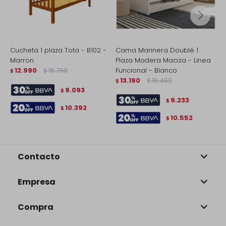
Cucheta 1 plaza Tota - B102 -
Cama Marinera Doublé 1
C
Marron
Plaza Madera Maciza - Linea
M
12.990
16.790
Funcional - Blanco
$
$
$
13.190
15.490
$
$
9.093
$
9.233
$
10.392
$
10.552
$
Contacto
Empresa
Compra