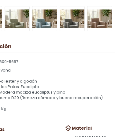
ción
600-5657
avana
oliéster y algodón
 las Patas: Eucalipto
 Madera maciza eucaliptus y pino
spuma D20 (firmeza cómoda y buena recuperación)
0 Kg
Material
as