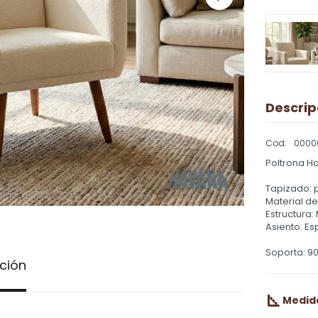
Descrip
0000
Poltrona H
Tapizado: p
Material de
Estructura:
Asiento: E
Soporta: 9
ción
Medid