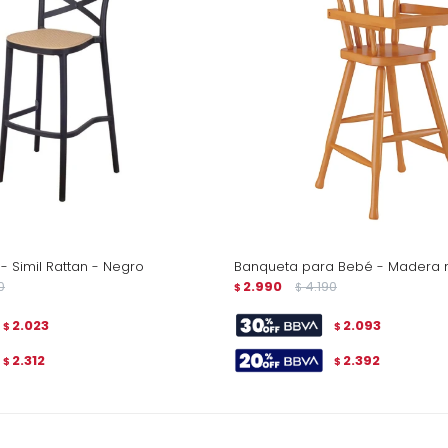
 - Simil Rattan - Negro
Banqueta para Bebé - Madera 
0
2.990
4.190
$
$
2.023
2.093
$
$
2.312
2.392
$
$