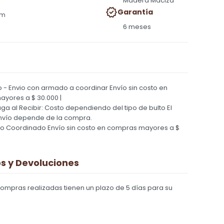
Madera Maciza
Garantía
cm
6 meses
 - Envio con armado a coordinar
Envío sin costo en
yores a $ 30.000 |
Paga al Recibir: Costo dependiendo del tipo de bulto
El
nvío depende de la compra.
ío Coordinado
Envío sin costo en compras mayores a $
 y Devoluciones
compras realizadas tienen un plazo de 5 días para su