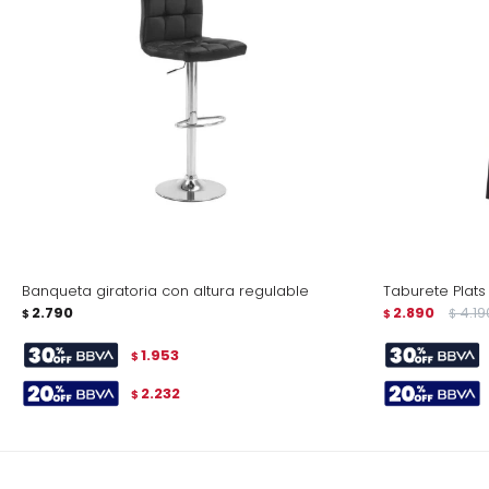
Banqueta giratoria con altura regulable
Taburete Plats
2.790
2.890
4.19
$
$
$
1.953
$
2.232
$