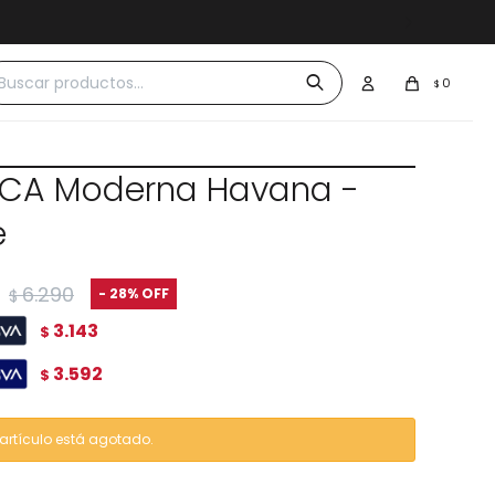
 $30.000
0
$
CA Moderna Havana -
e
6.290
28
$
3.143
$
3.592
$
 artículo está agotado.