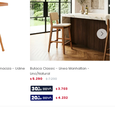
maciza - Udine
Butaca Classic - Línea Manhattan -
Lino/Natural
5.290
7.290
$
$
3.703
$
4.232
$