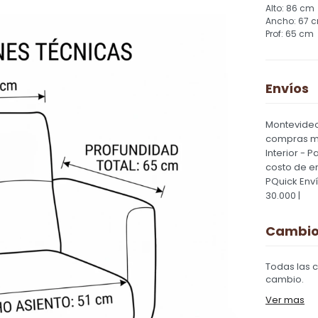
86 cm
67 
65 cm
Envíos
Montevideo
compras ma
Interior - 
costo de e
PQuick Env
30.000 |
Cambios
Todas las 
cambio.
Ver mas