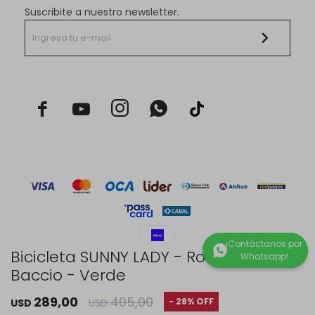
Suscribite a nuestro newsletter.



Bicicleta SUNNY LADY - Rodado 26 -
Baccio - Verde
© Copyright 2026 / Rustico Hogar
289,00
405,00
28
USD
USD