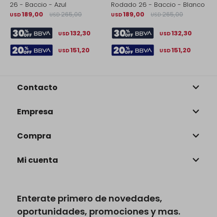
26 - Baccio - Azul
Rodado 26 - Baccio - Blanco
2
189,00
265,00
189,00
265,00
USD
USD
USD
USD
$
132,30
132,30
USD
USD
151,20
151,20
USD
USD
Contacto
Empresa
Compra
Mi cuenta
Enterate primero de novedades,
oportunidades, promociones y mas.