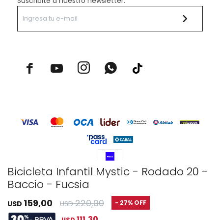
Suscribite a nuestro newsletter.



Bicicleta Infantil Mystic - Rodado 20 -
Baccio - Fucsia
© Copyright 2026 / Rustico Hogar
159,00
220,00
27
USD
USD
111,30
USD