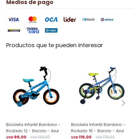
Medios de pago
Productos que te pueden interesar
Bicicleta Infantil Bambino -
Bicicleta Infantil Bambino -
B
Rodado 12 - Baccio - Azul
Rodado 16 - Baccio - Azul
R
99,00
139,00
119,00
170,00
USD
USD
USD
USD
U