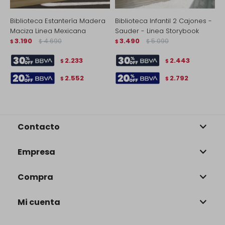
Biblioteca Estantería Madera
Biblioteca Infantil 2 Cajones -
B
Maciza Linea Mexicana
Sauder - Linea Storybook
O
3.190
4.690
3.490
5.090
$
$
$
$
$
2.233
2.443
$
$
2.552
2.792
$
$
Contacto
Empresa
Compra
Mi cuenta