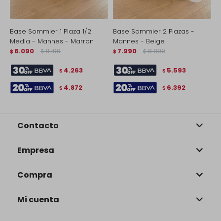
Base Sommier 1 Plaza 1/2
Base Sommier 2 Plazas -
B
Media - Mannes - Marron
Mannes - Beige
M
6.090
8.190
7.990
8.990
$
$
$
$
$
4.263
5.593
$
$
4.872
6.392
$
$
Contacto
Empresa
Compra
Mi cuenta