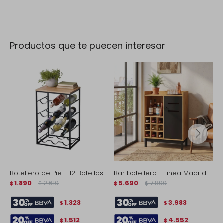
Productos que te pueden interesar
Botellero de Pie - 12 Botellas
Bar botellero - Linea Madrid
V
1.890
2.610
5.690
7.890
M
$
$
$
$
$
1.323
3.983
$
$
1.512
4.552
$
$