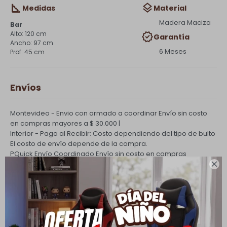
Medidas
Material
Madera Maciza
Bar
120 cm
Garantía
97 cm
6 Meses
45 cm
Envíos
Montevideo - Envio con armado a coordinar
Envío sin costo
en compras mayores a $ 30.000 |
Interior - Paga al Recibir: Costo dependiendo del tipo de bulto
El costo de envío depende de la compra.
PQuick Envío Coordinado
Envío sin costo en compras
mayores a $ 30.000 |

Cambios y Devoluciones
Todas las compras realizadas tienen un plazo de 5 días para
su cambio.