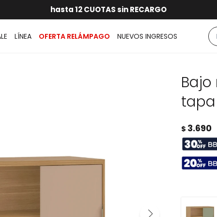
RATIS dentro de MONTEVIDEO en compras superiores a $30.00
hasta 12 CUOTAS sin RECARGO
GARANTÍA DE DEVOLUCIÓN
ENVÍOS A TODO EL PAÍS
ALE
LÍNEA
OFERTA RELÁMPAGO
NUEVOS INGRESOS
Bajo
tapa 
3.690
$