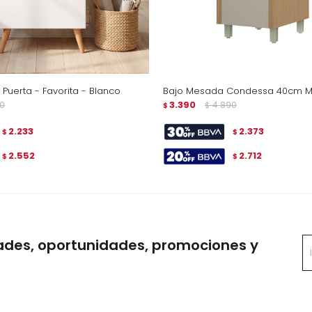
Puerta - Favorita - Blanco
Bajo Mesada Condessa 40cm M
0
3.390
4.890
$
$
2.233
2.373
$
$
2.552
2.712
$
$
ades, oportunidades, promociones y