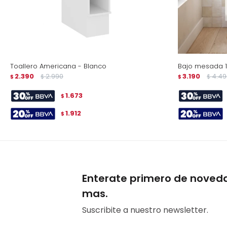
Toallero Americana - Blanco
Bajo mesada 1 
2.390
2.990
3.190
4.49
$
$
$
$
1.673
$
1.912
$
Enterate primero de noved
mas.
Suscribite a nuestro newsletter.