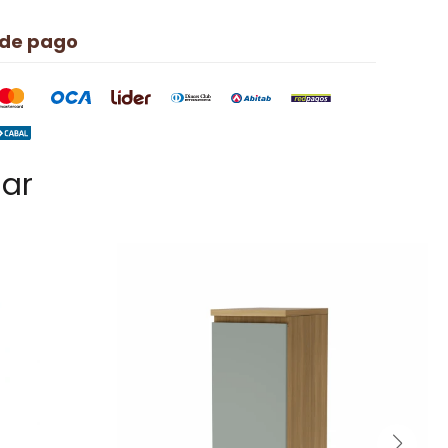
 de pago
sar