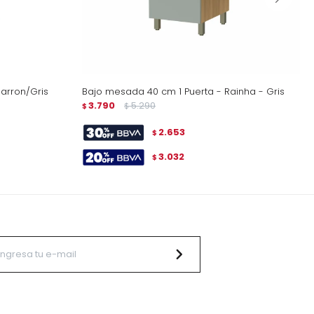
arron/Gris
Bajo mesada 40 cm 1 Puerta - Rainha - Gris
3.790
5.290
$
$
2.653
$
3.032
$