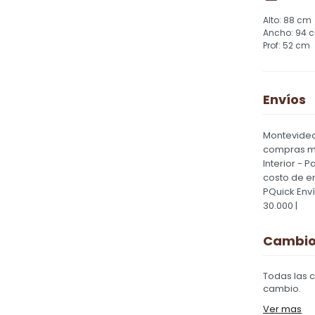
88 cm
94 
52 cm
Envíos
Montevideo
compras ma
Interior - 
costo de e
PQuick Env
30.000 |
Cambios
Todas las 
cambio.
Ver mas