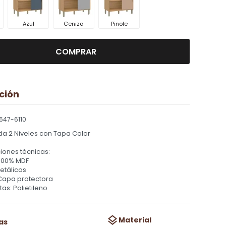
Azul
Ceniza
Pinole
COMPRAR
ción
647-6110
a 2 Niveles con Tapa Color
iones técnicas:
 100% MDF
etálicos
Capa protectora
tas: Polietileno
Material
as