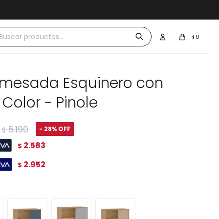
0
0
$
 mesada Esquinero con
Color - Pinole
5.190
28
$
2.583
$
2.952
$