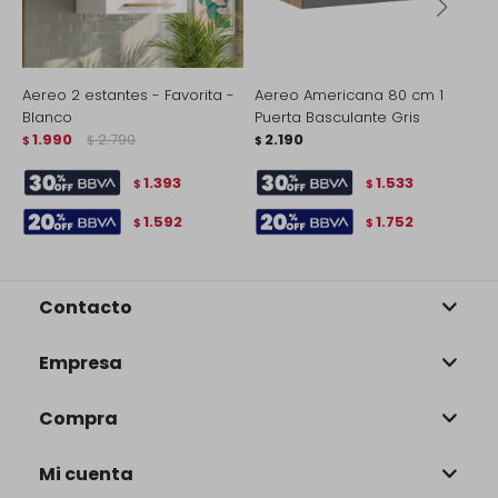
Aereo 2 estantes - Favorita -
Aereo Americana 80 cm 1
A
Blanco
Puerta Basculante Gris
P
1.990
2.790
2.190
$
$
$
$
1.393
1.533
$
$
1.592
1.752
$
$
Contacto
Empresa
Compra
Mi cuenta