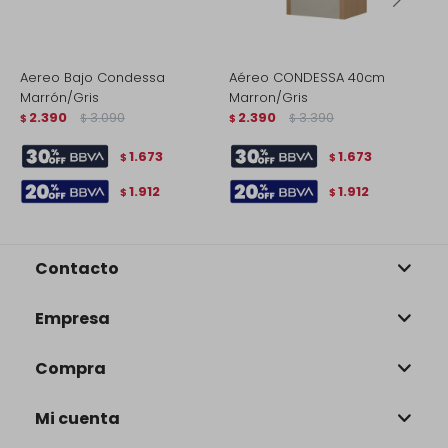
Aereo Bajo Condessa
Aéreo CONDESSA 40cm
B
Marrón/Gris
Marron/Gris
M
2.390
3.090
2.390
3.390
$
$
$
$
$
1.673
1.673
$
$
1.912
1.912
$
$
Contacto
Empresa
Compra
Mi cuenta