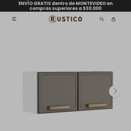
ENVÍO GRATIS dentro de MONTEVIDEO en
hasta 12 CUOTAS sin RECARGO
GARANTÍA DE DEVOLUCIÓN
ENVÍOS A TODO EL PAÍS
compras superiores a $30.000
