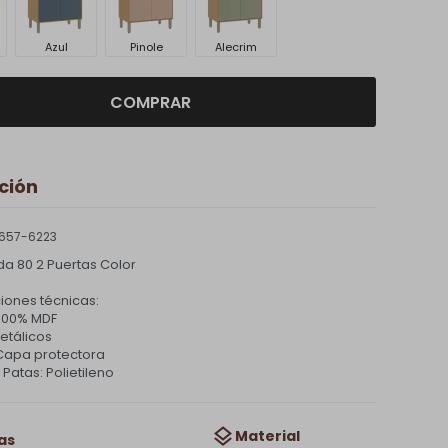
Azul
Pinole
Alecrim
COMPRAR
ción
657-6223
a 80 2 Puertas Color
iones técnicas:
 100% MDF
etálicos
Capa protectora
 Patas: Polietileno
Material
as