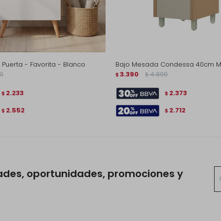
Puerta - Favorita - Blanco
Bajo Mesada Condessa 40cm M
0
3.390
4.890
$
$
2.233
2.373
$
$
2.552
2.712
$
$
ades, oportunidades, promociones y