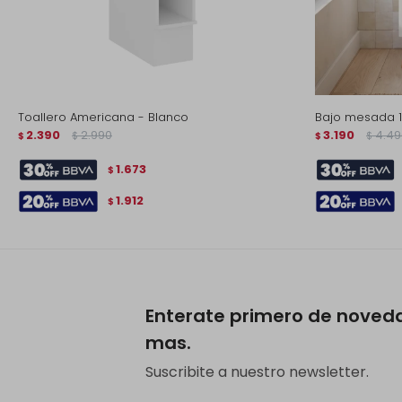
Toallero Americana - Blanco
Bajo mesada 1 
2.390
2.990
3.190
4.49
$
$
$
$
1.673
$
1.912
$
Enterate primero de noved
mas.
Suscribite a nuestro newsletter.