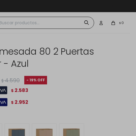
 $30.000
0
$
 mesada 80 2 Puertas
 - Azul
4.590
19
$
2.583
$
2.952
$