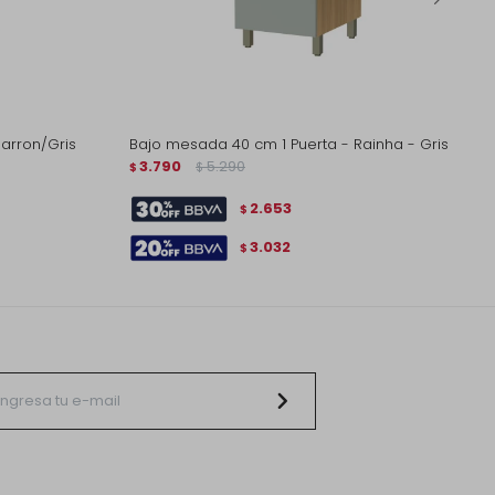
arron/Gris
Bajo mesada 40 cm 1 Puerta - Rainha - Gris
3.790
5.290
$
$
2.653
$
3.032
$