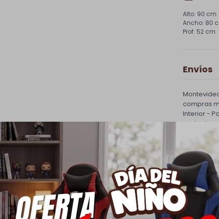
90 cm
80 
52 cm
Envíos
Montevideo
compras ma
Interior - 
costo de e
PQuick Env
30.000 |
Cambios
Todas las 
cambio.
Ver mas