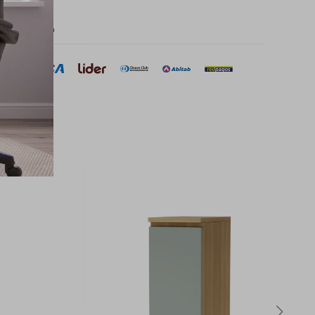
 de pago
sar