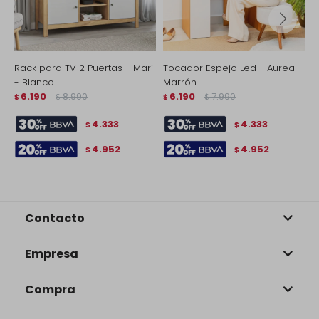
Rack para TV 2 Puertas - Mari
Tocador Espejo Led - Aurea -
M
- Blanco
Marrón
U
6.190
8.990
6.190
7.990
$
$
$
$
$
4.333
4.333
$
$
4.952
4.952
$
$
Contacto
Empresa
Compra