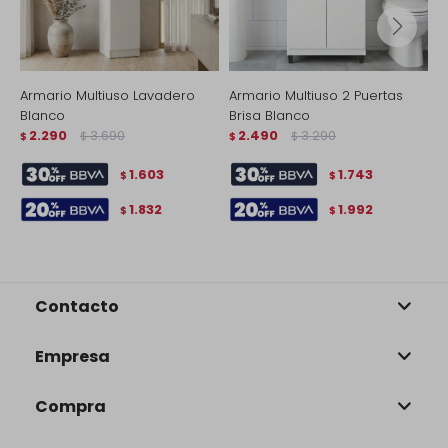
Armario Multiuso Lavadero
Armario Multiuso 2 Puertas
P
Blanco
Brisa Blanco
T
2.290
3.690
2.490
3.290
$
$
$
$
$
1.603
1.743
$
$
1.832
1.992
$
$
Contacto
Empresa
Compra