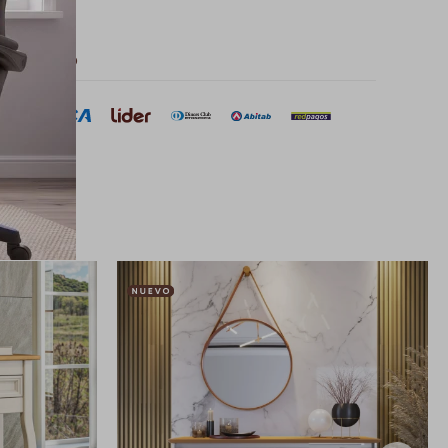
 de pago
sar