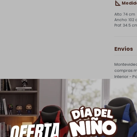
Medid
74 cm
102
34.5 c
Envíos
Montevideo
compras ma
Interior - 
costo de e
PQuick Env
30.000 |
Cambios
Todas las 
cambio.