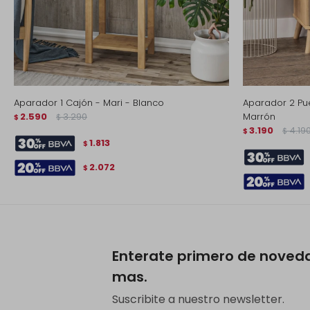
Aparador 1 Cajón - Mari - Blanco
Aparador 2 Pue
2.590
3.290
Marrón
$
$
3.190
4.19
$
$
1.813
$
2.072
$
Enterate primero de noved
mas.
Suscribite a nuestro newsletter.