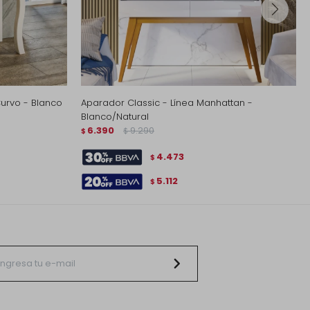
Curvo - Blanco
Aparador Classic - Línea Manhattan -
Blanco/Natural
6.390
9.290
$
$
4.473
$
5.112
$