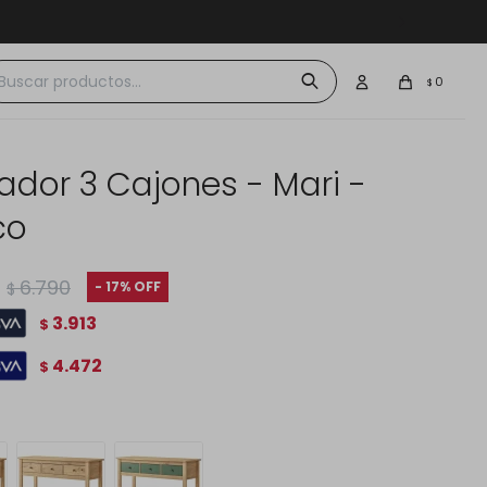
 $30.000
0
$
ador 3 Cajones - Mari -
co
6.790
17
$
3.913
$
4.472
$