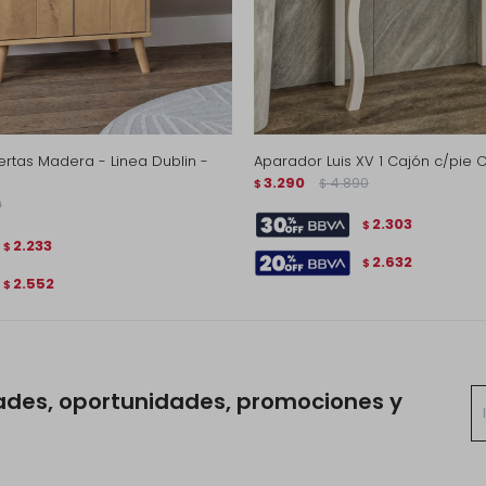
rtas Madera - Linea Dublin -
Aparador Luis XV 1 Cajón c/pie 
3.290
4.890
$
$
0
2.303
$
2.233
$
2.632
$
2.552
$
ades, oportunidades, promociones y