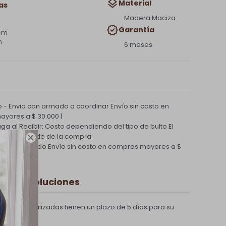
Material
as
Madera Maciza
Garantía
 cm
m
6 meses
 - Envio con armado a coordinar
Envío sin costo en
yores a $ 30.000 |
Paga al Recibir: Costo dependiendo del tipo de bulto
El
nvío depende de la compra.

ío Coordinado
Envío sin costo en compras mayores a $
 y Devoluciones
compras realizadas tienen un plazo de 5 días para su