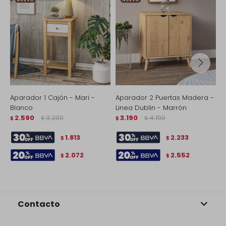
Aparador 1 Cajón - Mari -
Aparador 2 Puertas Madera -
A
Blanco
Linea Dublin - Marrón
c
2.590
3.290
3.190
4.190
$
$
$
$
$
1.813
2.233
$
$
2.072
2.552
$
$
Contacto