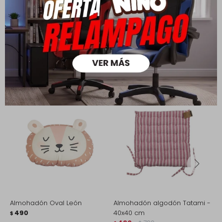
Productos que te pueden interesar
Almohadón Oval León
Almohadón algodón Tatami -
A
490
40x40 cm
-
$