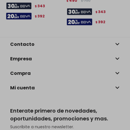
490
790
$
$
$
343
$
343
$
392
$
392
$
Contacto
Empresa
Compra
Mi cuenta
Enterate primero de novedades,
oportunidades, promociones y mas.
Suscribite a nuestro newsletter.