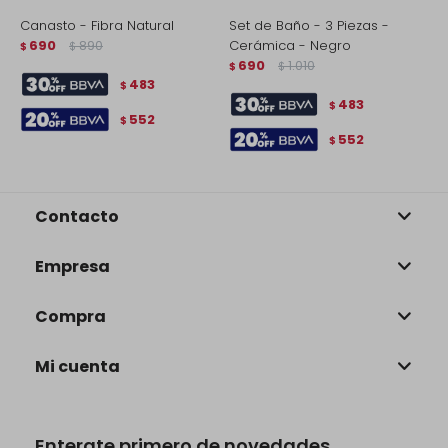
Canasto - Fibra Natural
Set de Baño - 3 Piezas -
S
690
890
Cerámica - Negro
C
$
$
690
1.010
$
$
$
483
$
483
$
552
$
552
$
Contacto
Empresa
Compra
Mi cuenta
Enterate primero de novedades,