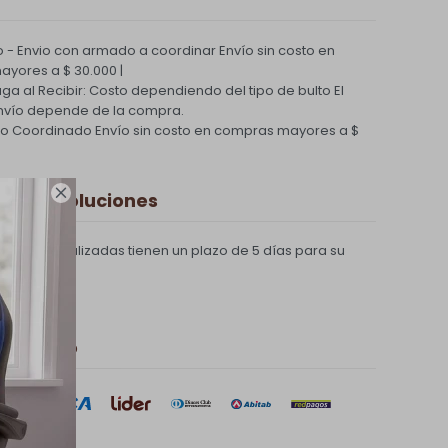
 - Envio con armado a coordinar
Envío sin costo en
yores a $ 30.000 |
Paga al Recibir: Costo dependiendo del tipo de bulto
El
nvío depende de la compra.
ío Coordinado
Envío sin costo en compras mayores a $

 y Devoluciones
compras realizadas tienen un plazo de 5 días para su
 de pago