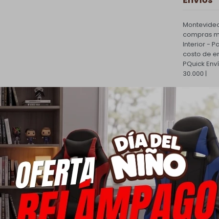
Montevideo
compras ma
Interior - 
costo de e
PQuick Env
30.000 |
Cambios
Todas las 
cambio.
Ver mas
Medios