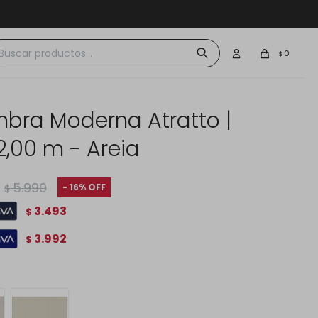
 $30.000
0
$
mbra Moderna Atratto |
2,00 m - Areia
5.990
16
$
3.493
$
3.992
$