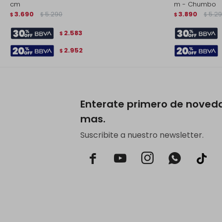
cm
m - Chumbo
3.690
5.290
3.890
5.2
$
$
$
$
2.583
$
2.952
$
Enterate primero de noved
mas.
Suscribite a nuestro newsletter.


