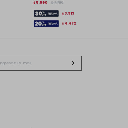
5.590
7.790
$
$
3.913
$
4.472
$