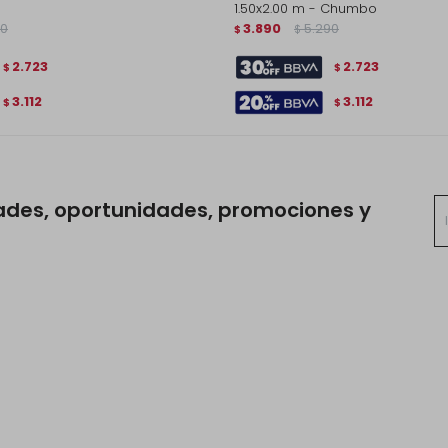
1.50x2.00 m - Chumbo
90
3.890
5.290
$
$
2.723
2.723
$
$
3.112
3.112
$
$
ades, oportunidades, promociones y