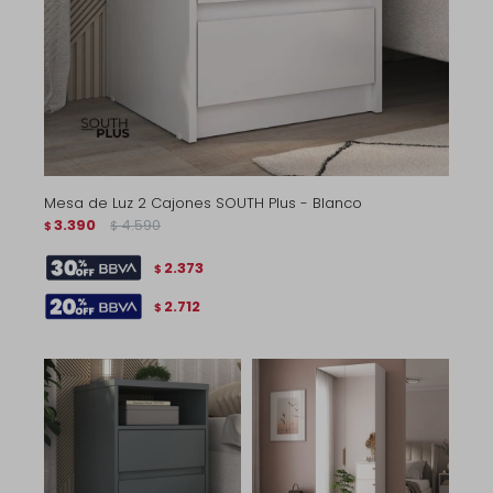
Mesa de Luz 2 Cajones SOUTH Plus - Blanco
3.390
4.590
$
$
2.373
$
2.712
$