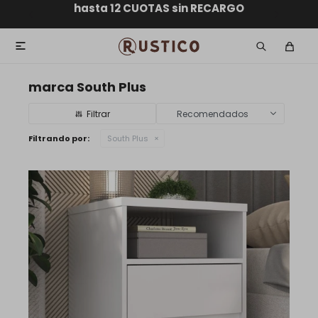
ENVÍO GRATIS dentro de MONTEVIDEO en compras
hasta 12 CUOTAS sin RECARGO
GARANTÍA DE DEVOLUCIÓN
ENVÍOS A TODO EL PAÍS
superiores a $30.000

marca South Plus
Recomendados
Filtrando por:
South Plus