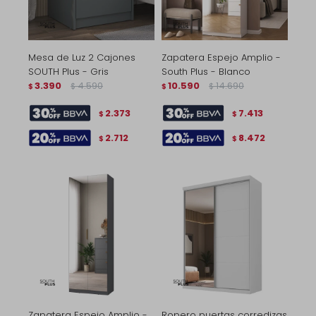
Mesa de Luz 2 Cajones
Zapatera Espejo Amplio -
SOUTH Plus - Gris
South Plus - Blanco
3.390
4.590
10.590
14.690
$
$
$
$
2.373
7.413
$
$
2.712
8.472
$
$
Zapatera Espejo Amplio -
Ropero puertas corredizas