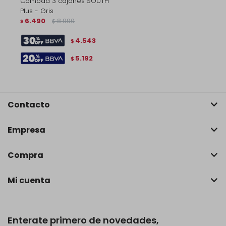
Cómoda 3 cajones SOUTH
Plus - Gris
6.490
8.990
$
$
4.543
$
5.192
$
Contacto
Empresa
Compra
Mi cuenta
Enterate primero de novedades,