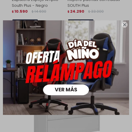
South Plus - Negro
SOUTH Plus
10.590
14.690
24.290
33.000
$
$
$
$
7.413
17.003
$
$

8.472
19.432
$
$