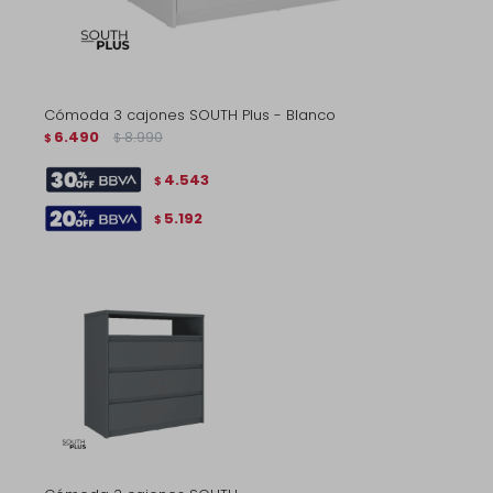
Cómoda 3 cajones SOUTH Plus - Blanco
6.490
8.990
$
$
4.543
$
5.192
$