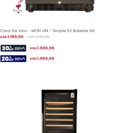
Cava De Vino - MON VIN - Simple 52 Botellas NS
1.190,00
1.430,00
USD
USD
1.000,00
USD
1.050,00
USD