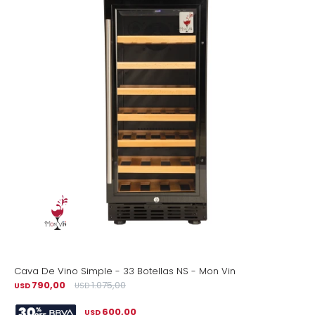
Cava De Vino Simple - 33 Botellas NS - Mon Vin
790,00
1.075,00
USD
USD
600,00
USD