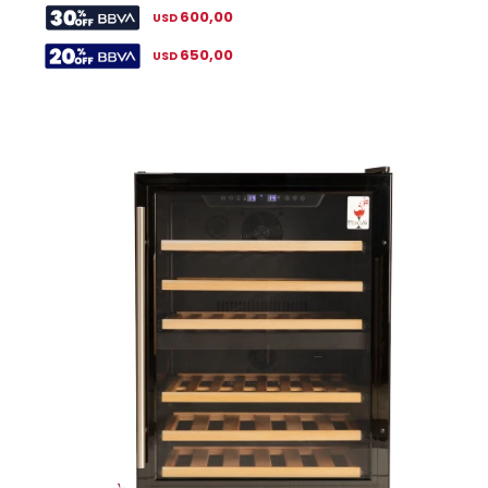
600,00
USD
650,00
USD