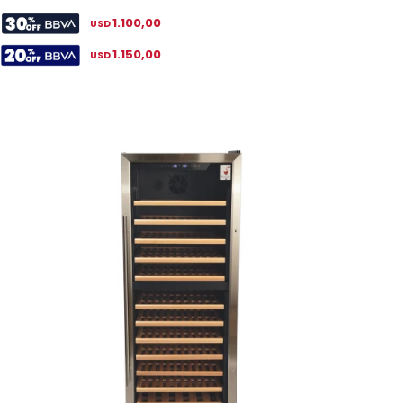
1.100,00
USD
1.150,00
USD