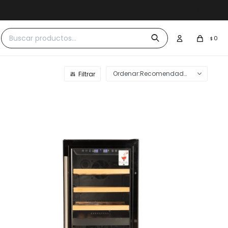
 $30.000
0
$
Recomendados