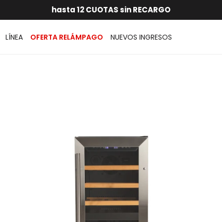
RATIS dentro de MONTEVIDEO en compras superiores a
hasta 12 CUOTAS sin RECARGO
GARANTÍA DE DEVOLUCIÓN
ENVÍOS A TODO EL PAÍS
LÍNEA
OFERTA RELÁMPAGO
NUEVOS INGRESOS