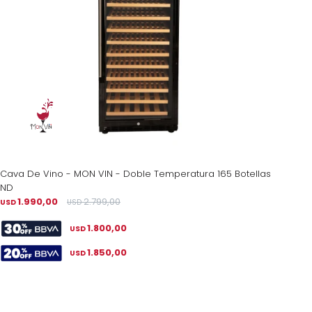
Cava De Vino - MON VIN - Doble Temperatura 165 Botellas
ND
1.990,00
2.799,00
USD
USD
1.800,00
USD
1.850,00
USD