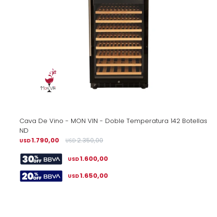
Cava De Vino - MON VIN - Doble Temperatura 142 Botellas
ND
1.790,00
2.350,00
USD
USD
1.600,00
USD
1.650,00
USD