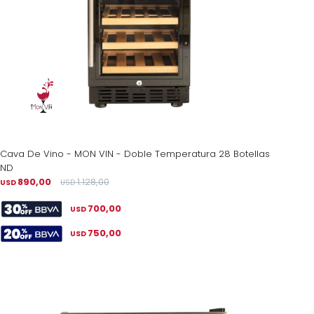
Cava De Vino - MON VIN - Doble Temperatura 28 Botellas
ND
890,00
1.128,00
USD
USD
700,00
USD
750,00
USD