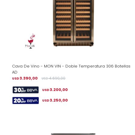
Cava De Vino - MON VIN - Doble Temperatura 306 Botellas
AD
3.390,00
4.690,00
USD
USD
3.200,00
USD
3.250,00
USD