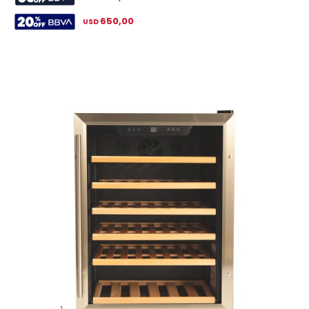
650,00
USD