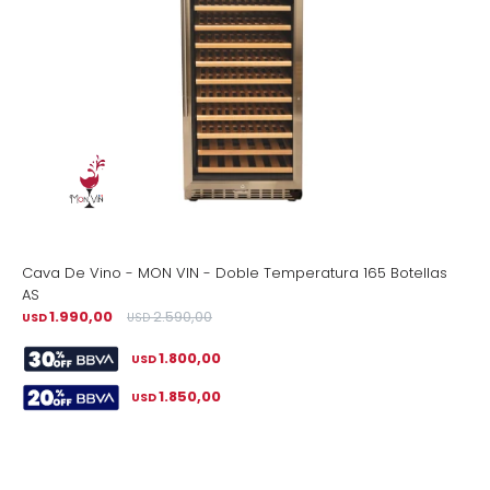
Cava De Vino - MON VIN - Doble Temperatura 165 Botellas
AS
1.990,00
2.590,00
USD
USD
1.800,00
USD
1.850,00
USD