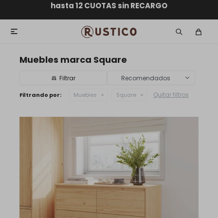
ENVÍO GRATIS dentro de MONTEVIDEO en compras
hasta 12 CUOTAS sin RECARGO
GARANTÍA DE DEVOLUCIÓN
ENVÍOS A TODO EL PAÍS
superiores a $30.000

Muebles marca Square
Recomendados
Quitar filtros
Filtrando por:
Muebles
Square