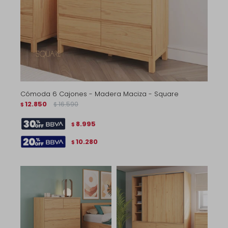
Cómoda 6 Cajones - Madera Maciza - Square
12.850
16.590
$
$
8.995
$
10.280
$