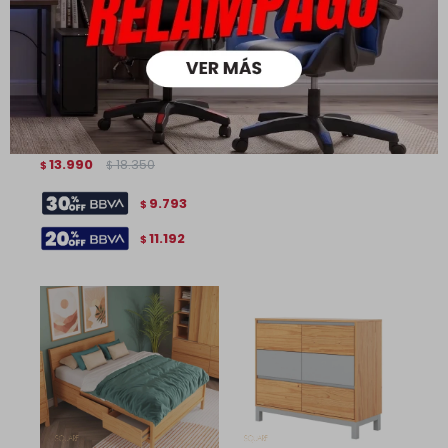
Cama 1 plaza - Madera Maciza con baúl - Flow Square
13.990
18.350
$
$
9.793
$
11.192
$