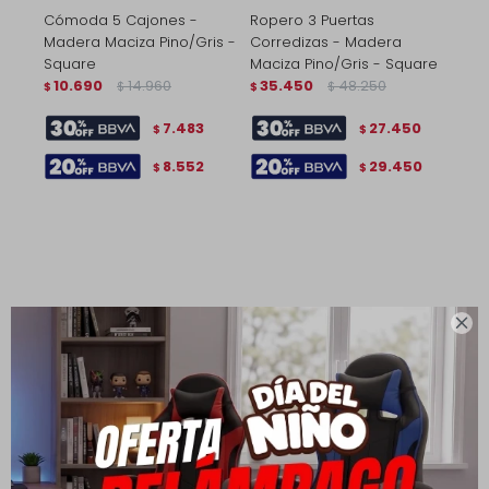
Cómoda 5 Cajones -
Ropero 3 Puertas
Madera Maciza Pino/Gris -
Corredizas - Madera
Square
Maciza Pino/Gris - Square
10.690
14.960
35.450
48.250
$
$
$
$
7.483
27.450
$
$
8.552
29.450
$
$
