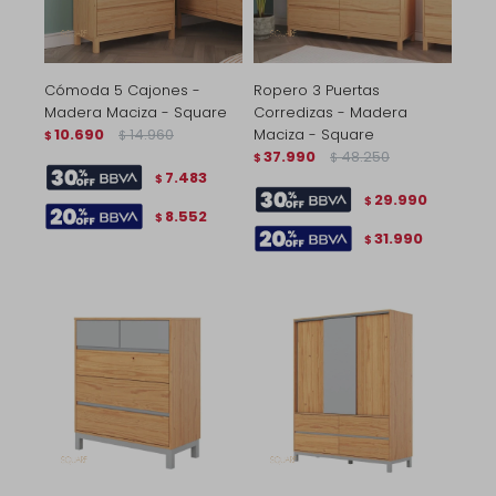
Cómoda 5 Cajones -
Ropero 3 Puertas
Madera Maciza - Square
Corredizas - Madera
10.690
14.960
Maciza - Square
$
$
37.990
48.250
$
$
7.483
$
29.990
$
8.552
$
31.990
$