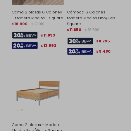
Cama 2 plazas 6 Cajones
Cómoda 6 Cajones -
- Madera Maciza - Square
Madera Maciza Pino/Gris -
16.990
21.910
Square
$
$
11.850
16.590
$
$
11.893
$
8.295
$
13.592
$
9.480
$
Cama 2 plazas - Madera
Maciza Pino/Gris - Square