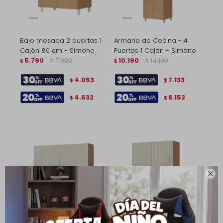
Bajo mesada 2 puertas 1
Armario de Cocina - 4
Cajón 80 cm - Simone
Puertas 1 Cajon - Simone
5.790
7.990
10.190
14.190
$
$
$
$
4.053
7.133
$
$
4.632
8.152
$
$

Aereo 2 puertas 120 cm -
Aéreo 80 cm 2 Puertas -