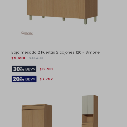
Bajo mesada 2 Puertas 2 cajones 120 - Simone
9.690
13.490
$
$
6.783
$
7.752
$