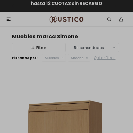
ENVÍO GRATIS dentro de MONTEVIDEO en compras
hasta 12 CUOTAS sin RECARGO
GARANTÍA DE DEVOLUCIÓN
ENVÍOS A TODO EL PAÍS
superiores a $30.000

Muebles marca Simone
Recomendados
Quitar filtros
Filtrando por:
Muebles
Simone