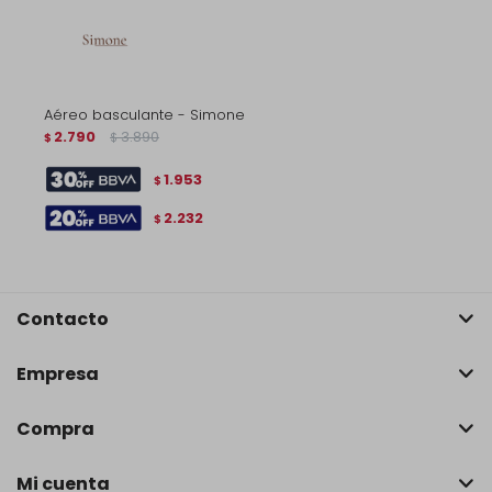
Aéreo basculante - Simone
2.790
3.890
$
$
1.953
$
2.232
$
Contacto
Empresa
Compra
Mi cuenta