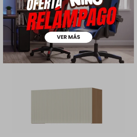
Simone
Simone
6.190
8.690
3.990
5.790
$
$
$
$
4.333
2.793
$
$
4.952
3.192
$
$