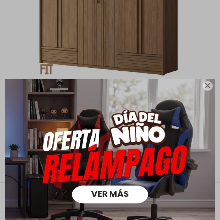

Ropero Demócrata 6 Puertas - Linea Fit - Marrón
21.190
29.990
$
$
14.833
$
16.952
$
Contacto
Empresa