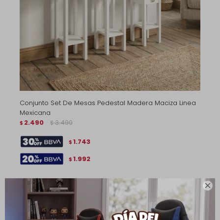
Conjunto Set De Mesas Pedestal Madera Maciza Linea
Mexicana
2.490
3.490
$
$
1.743
$
1.992
$
