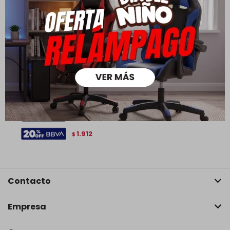
Conjunto Set De Mesas
Pedestal Madera Maciza
Linea Mexicana - Natural
2.390
3.190
$
$
1.673
$
1.912
$
Contacto
Empresa