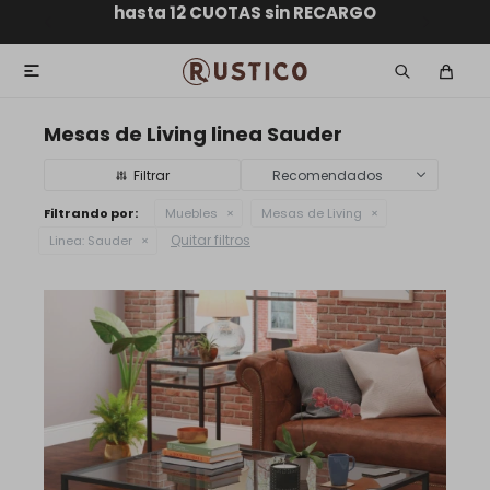
ENVÍO GRATIS dentro de MONTEVIDEO en compras
hasta 12 CUOTAS sin RECARGO
GARANTÍA DE DEVOLUCIÓN
ENVÍOS A TODO EL PAÍS
superiores a $30.000

Mesas de Living linea Sauder
Recomendados
Filtrando por:
Muebles
Mesas de Living
Quitar filtros
Linea:
Sauder