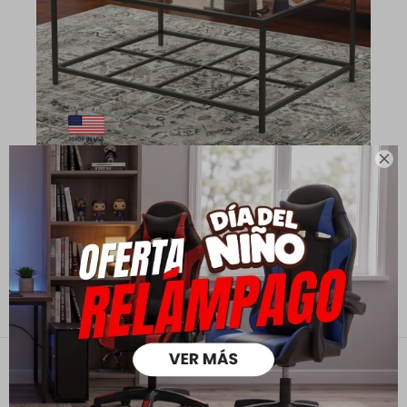

Mesa de Living - Sauder - Línea Carolina Grove
11.690
16.990
$
$
8.183
$
9.352
$
Contacto
Empresa