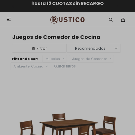
ENVÍO GRATIS dentro de MONTEVIDEO en compras
hasta 12 CUOTAS sin RECARGO
GARANTÍA DE DEVOLUCIÓN
ENVÍOS A TODO EL PAÍS
superiores a $30.000

Juegos de Comedor de Cocina
Recomendados
Filtrando por:
Muebles
Juegos de Comedor
Quitar filtros
Ambiente:
Cocina