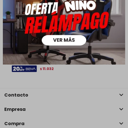
Juego de Comedor Stellar
Hug Rectangular 4 sillas -
Negro
13.790
19.900
$
$
9.653
$
11.032
$
Contacto
Empresa
Compra