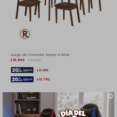
Juego de Comedor Ashley 4 Sillas
15.990
19.400
$
$
11.193
$
12.792
$
