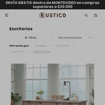
ENVÍO GRATIS dentro de MONTEVIDEO en compras
hasta 12 CUOTAS sin RECARGO
GARANTÍA DE DEVOLUCIÓN
ENVÍOS A TODO EL PAÍS
superiores a $30.000

Escritorios
Recomendados
Filtrando por:
Muebles
Escritorios
Quitar filtros
Cajones:
6