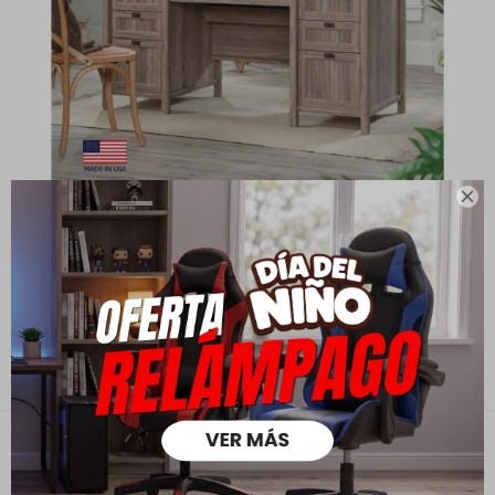

Escritorio - Múltiples Cajones - Sauder - Linea Costa
23.290
33.790
$
$
16.303
$
18.632
$
Contacto
Empresa