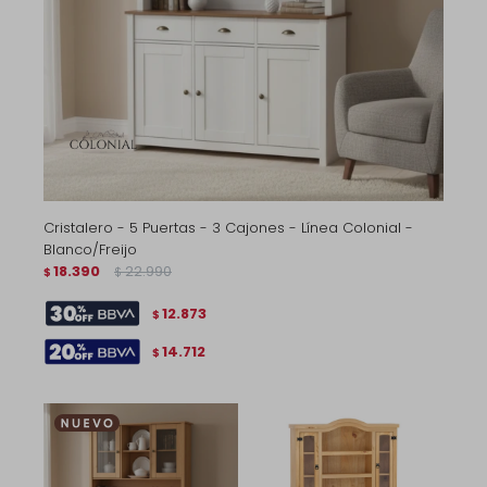
Cristalero - 5 Puertas - 3 Cajones - Línea Colonial -
Blanco/Freijo
18.390
22.990
$
$
12.873
$
14.712
$