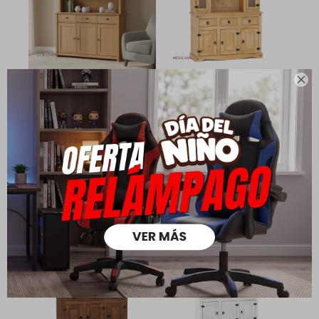

Cristalero - 5 Puertas - 3
Cristalero 5 puertas 3
Cajones - Línea Colonial -
cajones - Natural
Freijo
17.990
22.690
$
$
18.390
22.990
$
$
12.593
$
12.873
$
14.392
$
14.712
$