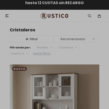
ENVÍO GRATIS dentro de MONTEVIDEO en compras
hasta 12 CUOTAS sin RECARGO
GARANTÍA DE DEVOLUCIÓN
ENVÍOS A TODO EL PAÍS
superiores a $30.000

Cristaleros
Recomendados
Filtrando por:
Muebles
Cristaleros
Quitar filtros
Puertas:
5