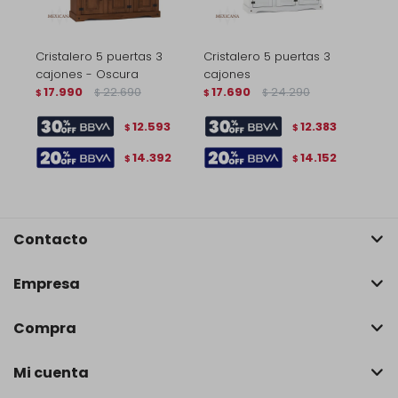
Cristalero 5 puertas 3
Cristalero 5 puertas 3
cajones - Oscura
cajones
17.990
22.690
17.690
24.290
$
$
$
$
12.593
12.383
$
$
14.392
14.152
$
$
Contacto
Empresa
Compra
Mi cuenta