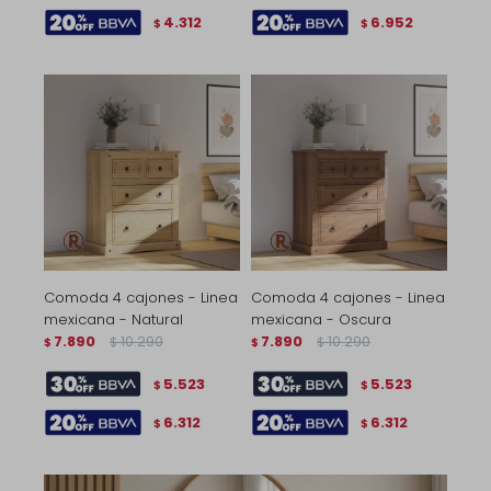
4.312
6.952
$
$
Comoda 4 cajones - Linea
Comoda 4 cajones - Linea
mexicana - Natural
mexicana - Oscura
7.890
10.290
7.890
10.290
$
$
$
$
5.523
5.523
$
$
6.312
6.312
$
$