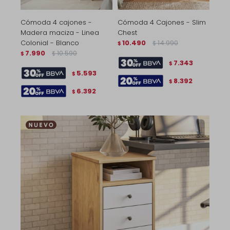
Cómoda 4 cajones -
Cómoda 4 Cajones - Slim
Madera maciza - Linea
Chest
Colonial - Blanco
10.490
14.990
$
$
7.990
10.590
$
$
7.343
$
5.593
$
8.392
$
6.392
$