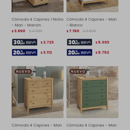
Cómoda 4 Cajones 1 Nicho
Cómoda 4 Cajones - Mari
- Mari - Marrón
- Blanco
3.890
4.990
7.190
9.590
$
$
$
$
2.723
5.033
$
$
3.112
5.752
$
$
Cómoda 4 Cajones - Mari
Cómoda 4 Cajones - Mari