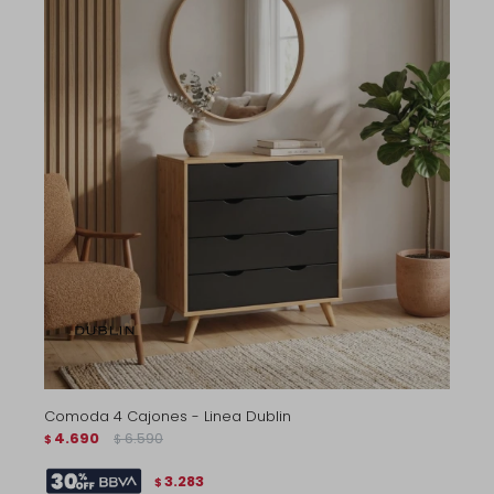
Comoda 4 Cajones - Linea Dublin
4.690
6.590
$
$
3.283
$