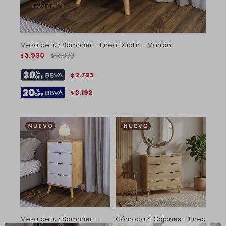
Mesa de luz Sommier - Linea Dublin - Marrón
3.990
4.890
$
$
2.793
$
3.192
$
Mesa de luz Sommier -
Cómoda 4 Cajones - Linea