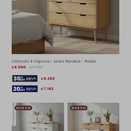
Cómoda 4 Cajones - Linea Nordica - Roble
8.990
11.790
$
$
6.293
$
7.192
$