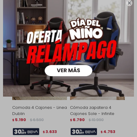
Linea Dublin - Blanco
Dublin

3.990
4.890
5.190
6.590
$
$
$
$
2.793
3.633
$
$
3.192
4.152
$
$
Comoda 4 Cajones - Linea
Cómoda zapatera 4
Dublin
Cajones Sole - Infinite
5.190
6.590
6.790
10.990
$
$
$
$
3.633
4.753
$
$