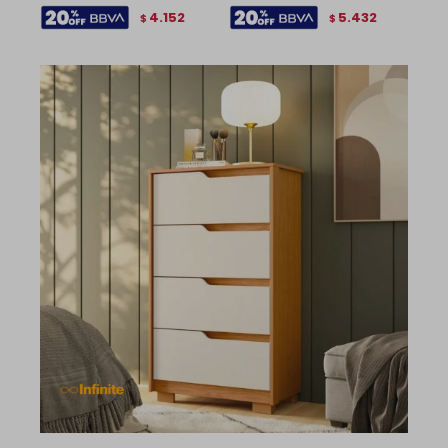
4.152
5.432
$
$