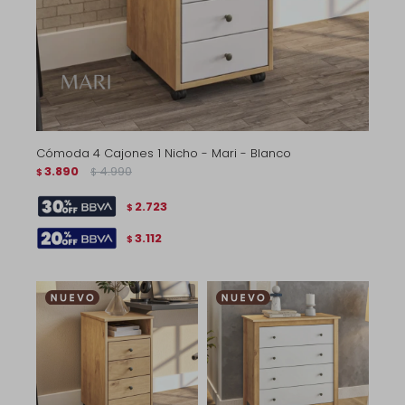
Cómoda 4 Cajones 1 Nicho - Mari - Blanco
3.890
4.990
$
$
2.723
$
3.112
$