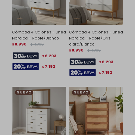
Cómoda 4 Cajones - Linea
Cómoda 4 Cajones - Linea
Nordica - Roble/Blanco
Nordica - Roble/Gris
8.990
11.790
claro/Blanco
$
$
8.990
11.790
$
$
6.293
$
6.293
$
7.192
$
7.192
$