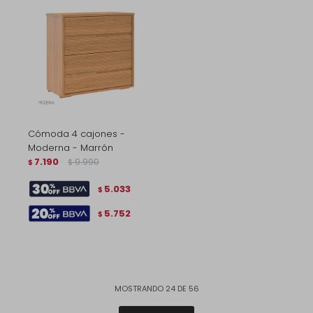
Cómoda 4 cajones -
Moderna - Marrón
7.190
9.990
$
$
5.033
$
5.752
$
MOSTRANDO
24
DE
56