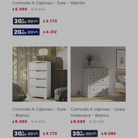
Comoda 4 Cajones - Sole - Marrón
5.390
6.490
$
$
3.773
$
4.312
$
Comoda 4 Cajones - Sole
Comoda 4 cajones - Linea
- Blanco
mexicana - Blanco
5.390
6.490
8.690
12.090
$
$
$
$
3.773
6.083
$
$