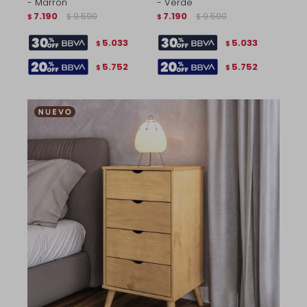
- Marrón
- Verde
7.190
9.590
7.190
9.590
$
$
$
$
5.033
5.033
$
$
5.752
5.752
$
$